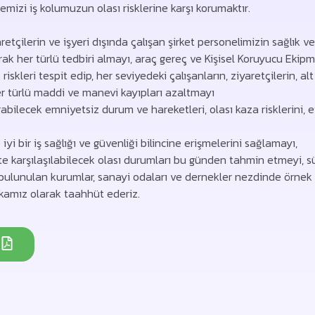
mizi iş kolumuzun olası risklerine karşı korumaktır.
yaretçilerin ve işyeri dışında çalışan şirket personelimizin sağlık 
olarak her türlü tedbiri almayı, araç gereç ve Kişisel Koruyucu Ek
skleri tespit edip, her seviyedeki çalışanların, ziyaretçilerin, alt
her türlü maddi ve manevi kayıpları azaltmayı
rabilecek emniyetsiz durum ve hareketleri, olası kaza risklerini,
iyi bir iş sağlığı ve güvenliği bilincine erişmelerini sağlamayı,
kte karşılaşılabilecek olası durumları bu günden tahmin etmeyi,
ı bulunulan kurumlar, sanayi odaları ve dernekler nezdinde örnek
ikamız olarak taahhüt ederiz.