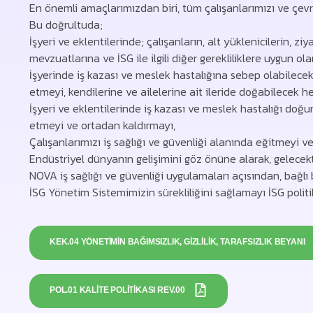
En önemli amaçlarımızdan biri, tüm çalışanlarımızı ve çevre
Bu doğrultuda;
İşyeri ve eklentilerinde; çalışanların, alt yüklenicilerin, zi
mevzuatlarına ve İSG ile ilgili diğer gerekliliklere uygun 
İşyerinde iş kazası ve meslek hastalığına sebep olabilecek ri
etmeyi, kendilerine ve ailelerine ait ileride doğabilecek 
İşyeri ve eklentilerinde iş kazası ve meslek hastalığı doğu
etmeyi ve ortadan kaldırmayı,
Çalışanlarımızı iş sağlığı ve güvenliği alanında eğitmeyi ve 
Endüstriyel dünyanın gelişimini göz önüne alarak, gelece
NOVA iş sağlığı ve güvenliği uygulamaları açısından, bağl
İSG Yönetim Sistemimizin sürekliliğini sağlamayı İSG polit
KEK.04 YÖNETIMIN BAĞIMSIZLIK, GIZLILIK, TARAFSIZLIK BEYANI
POL.01 KALITE POLITIKASI REV.00