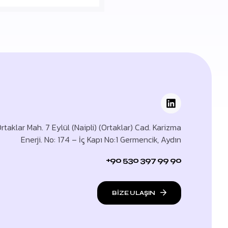
rtaklar Mah. 7 Eylül (Naipli) (Ortaklar) Cad. Karizma
Enerji. No: 174 – İç Kapı No:1 Germencik, Aydın
+90 530 397 99 90
BİZE ULAŞIN