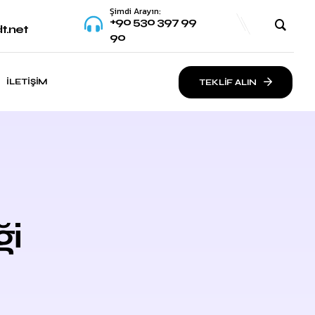
Şimdi Arayın:
+90 530 397 99
t.net
90
İLETIŞIM
TEKLİF ALIN
ği