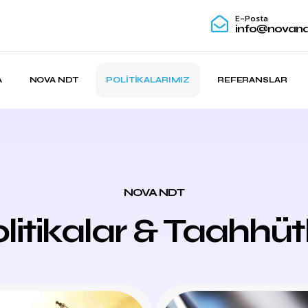
E-Posta
info@novand
A
NOVA NDT
POLITIKALARIMIZ
REFERANSLAR
NOVA NDT
litikalar & Taahhüt