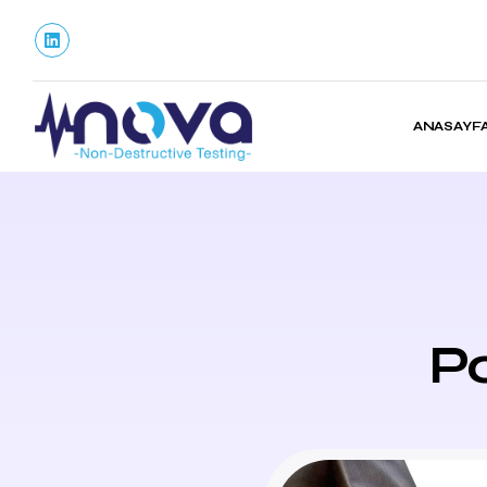
ANASAYF
Po