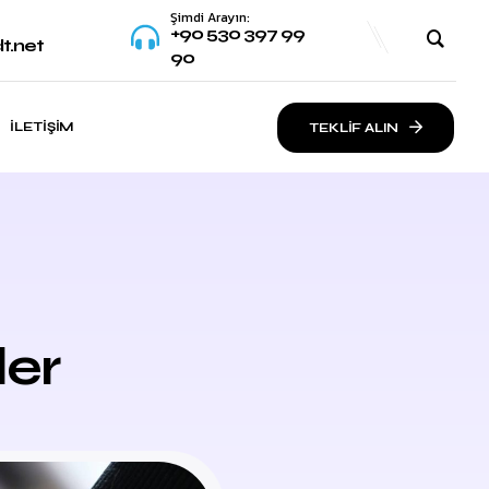
Şimdi Arayın:
+90 530 397 99
t.net
90
İLETIŞIM
TEKLİF ALIN
ler