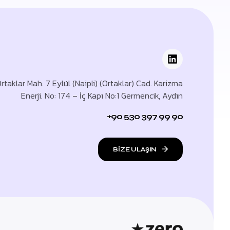
rtaklar Mah. 7 Eylül (Naipli) (Ortaklar) Cad. Karizma
Enerji. No: 174 – İç Kapı No:1 Germencik, Aydın
+90 530 397 99 90
BİZE ULAŞIN